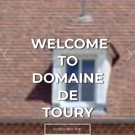
WELCOME
TO
DOMAINE
DE
TOURY
DISCOVER THE