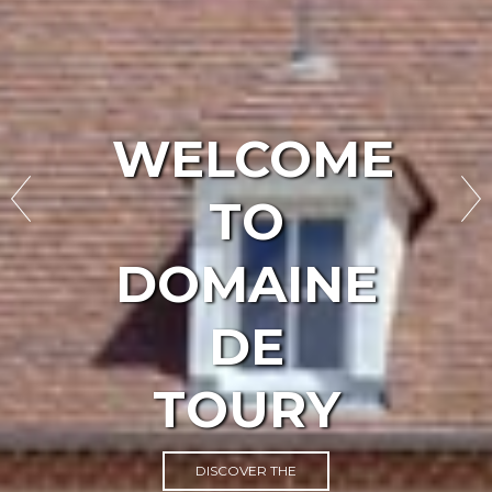
WELCOME
TO
DOMAINE
DE
TOURY
DISCOVER THE